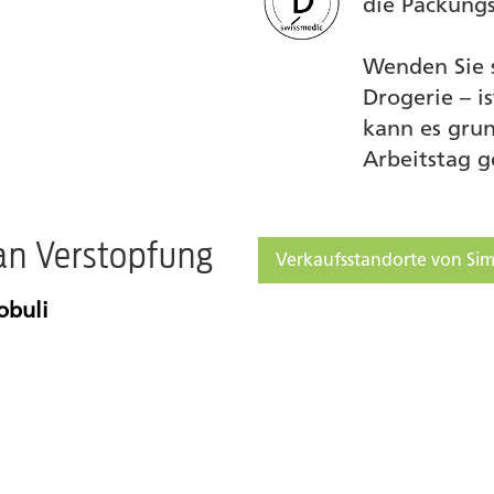
die Packungs
Wenden Sie 
Drogerie – i
kann es grun
Arbeitstag g
an Verstopfung
Verkaufsstandorte von Sim
obuli