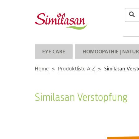
EYE CARE
HOMÖOPATHIE | NATUR
Home
>
Produktliste A-Z
>
Similasan Vers
Similasan Verstopfung