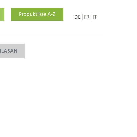
Produktliste A-Z
DE
FR
IT
MILASAN