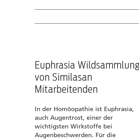
Euphrasia Wildsammlung
Ratgeber zu trockenen Augen
Wirkstoffe bei trockenen Augen
Euphrasia Wildsammlun
Produkte
von Similasan
Mitarbeitenden
In der Homöopathie ist Euphrasia,
auch Augentrost, einer der
wichtigsten Wirkstoffe bei
Augenbeschwerden. Für die