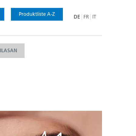
Produktliste A-Z
DE
FR
IT
MILASAN