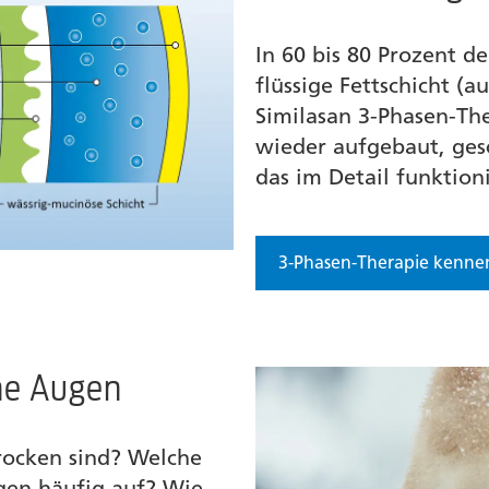
In 60 bis 80 Prozent d
flüssige Fettschicht (a
Similasan 3-Phasen-The
wieder aufgebaut, ges
das im Detail funktionie
3-Phasen-Therapie kenne
ne Augen
rocken sind? Welche
gen häufig auf? Wie