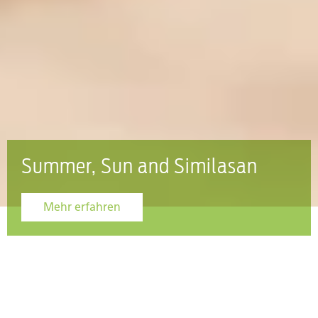
Summer, Sun and Similasan
ugen
Mehr lesen Summer, Sun and Similasan
Mehr erfahren
Similasan unterstützt Sie im