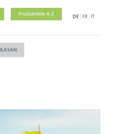
Produktliste A-Z
DE
FR
IT
MILASAN