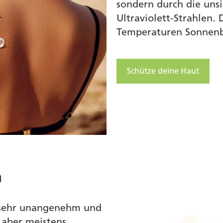
sondern durch die unsi
Ultraviolett-Strahlen.
Temperaturen Sonnenb
Schütze deine Haut
n
r sehr unangenehm und
 aber meistens