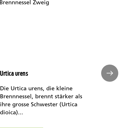
Urtica urens
Lachesi
Die Urtica urens, die kleine
Consta
Brennnessel, brennt stärker als
Liebli
ihre grosse Schwester (Urtica
Buschm
dioica)...
nach ei