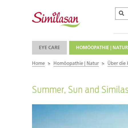
EYE CARE
HOMÖOPATHIE | NATUR
Home
>
Homöopathie | Natur
>
Über die
Summer, Sun and Simila