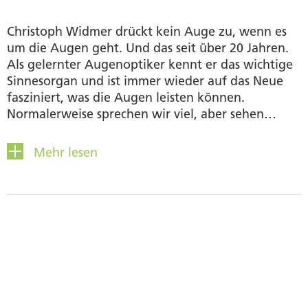
Christoph Widmer drückt kein Auge zu, wenn es
um die Augen geht. Und das seit über 20 Jahren.
Als gelernter Augenoptiker kennt er das wichtige
Sinnesorgan und ist immer wieder auf das Neue
fasziniert, was die Augen leisten können.
Normalerweise sprechen wir viel, aber sehen
wenig und es ist Christoph ein Anliegen, dass
möglichst viele Menschen auf die Funktion ihrer
Mehr lesen
Augen vertrauen können. In seiner Rolle bei
Similasan als Brand Manager Eye Care kommt er
genau dem nach.