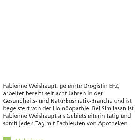
Fabienne Weishaupt, gelernte Drogistin EFZ,
arbeitet bereits seit acht Jahren in der
Gesundheits- und Naturkosmetik-Branche und ist
begeistert von der Homöopathie. Bei Similasan ist
Fabienne Weishaupt als Gebietsleiterin tätig und
somit jeden Tag mit Fachleuten von Apotheken
und Drogerien in Kontakt. Ihre Freizeit verbringt
Sie gerne im Fitnessstudio oder draussen. Zudem