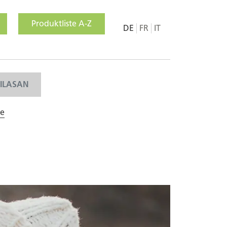
Produktliste A-Z
DE
FR
IT
MILASAN
ge