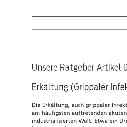
Ratgeber Artikel
Homöopathische Wirkstoffe
Produkte
Unsere Ratgeber Artikel
Händlersuche
Erkältung (Grippaler Infe
Die Erkältung, auch grippaler Infekt
am häufigsten auftretenden akuten
industrialisierten Welt. Etwa ein D