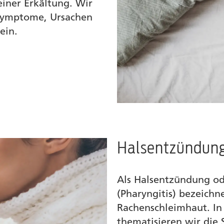
iner Erkältung. Wir
 Symptome, Ursachen
ein.
Halsentzündun
Als Halsentzündung o
(Pharyngitis) bezeich
Rachenschleimhaut. In
thematisieren wir die