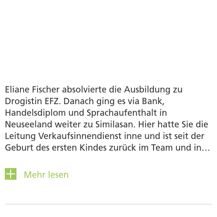
Eliane Fischer absolvierte die Ausbildung zu
Drogistin EFZ. Danach ging es via Bank,
Handelsdiplom und Sprachaufenthalt in
Neuseeland weiter zu Similasan. Hier hatte Sie die
Leitung Verkaufsinnendienst inne und ist seit der
Geburt des ersten Kindes zurück im Team und in
der Schulungs- & Key Account Administration
tätig. Im Turnverein ist Sie aktiv engagiert und
Mehr lesen
auch im Vorstand präsent. Weiter halten Eliane die
vier Kleinkinder immer auf Trab und von Ihnen
lernt Sie jeden Tag: planen ist gut, flexibel sein ein