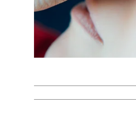
Anwendungsempfehlung für Augentro
Augentropfen bei Kindern
Produkte