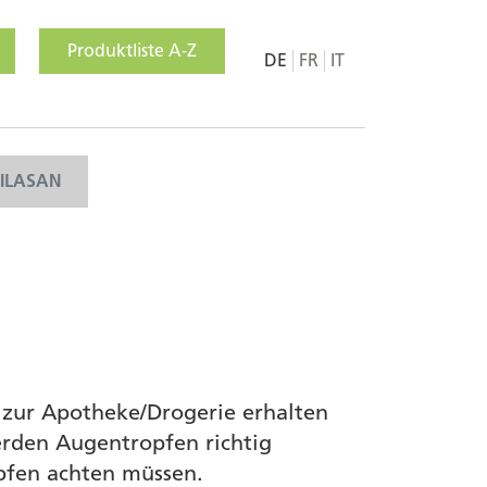
Produktliste A-Z
DE
FR
IT
MILASAN
 zur Apotheke/Drogerie erhalten
erden Augentropfen richtig
pfen achten müssen.