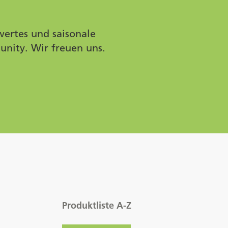
wertes und saisonale
unity. Wir freuen uns.
Produktliste A-Z