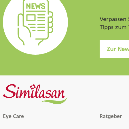
Verpassen 
Tipps zum 
Zur New
Eye Care
Ratgeber