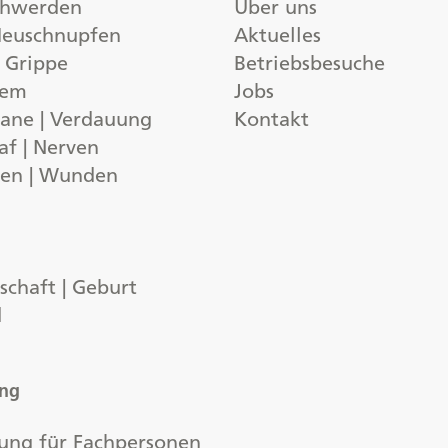
chwerden
Über uns
 Heuschnupfen
Aktuelles
| Grippe
Betriebsbesuche
tem
Jobs
ane | Verdauung
Kontakt
af | Nerven
gen | Wunden
chaft | Geburt
d
ung
ung für Fachpersonen