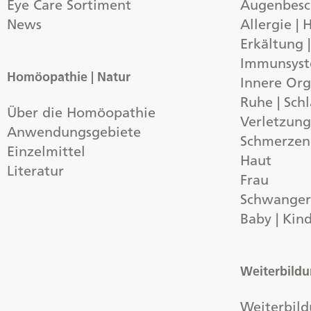
Eye Care Sortiment
Augenbes
News
Allergie |
Erkältung 
Immunsys
Homöopathie | Natur
Innere Org
Ruhe | Schl
Über die Homöopathie
Verletzun
Anwendungsgebiete
Schmerzen
Einzelmittel
Haut
Literatur
Frau
Schwangers
Baby | Kin
Weiterbild
Weiterbild