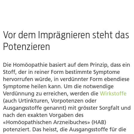
Globuli und Wirkstoffe kommen zusammen
Zusammensetzung der Globuli
Vor dem Imprägnieren steht das
Häufig gestellte Fragen zu Globuli
Potenzieren
Similasan Globuli – beliebt bei Jung und Alt
Die Homöopathie basiert auf dem Prinzip, dass ein
Quellen
Stoff, der in reiner Form bestimmte Symptome
hervorrufen würde, in verdünnter Form ebendiese
Symptome heilen kann. Um die notwendige
Verdünnung zu erreichen, werden die
Wirkstoffe
(auch Urtinkturen, Vorpotenzen oder
Ausgangsstoffe genannt) mit grösster Sorgfalt und
nach den exakten Vorgaben des
«Homöopathischen Arzneibuches» (HAB)
potenziert. Das heisst, die Ausgangsstoffe für die