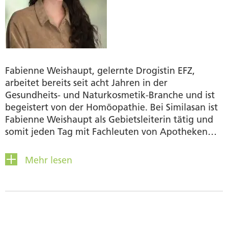
Fabienne Weishaupt, gelernte Drogistin EFZ,
arbeitet bereits seit acht Jahren in der
Gesundheits- und Naturkosmetik-Branche und ist
begeistert von der Homöopathie. Bei Similasan ist
Fabienne Weishaupt als Gebietsleiterin tätig und
somit jeden Tag mit Fachleuten von Apotheken
und Drogerien in Kontakt. Ihre Freizeit verbringt
Sie gerne im Fitnessstudio oder draussen. Zudem
Mehr lesen
engagiert sie sich als Mentorin für Jugendliche, die
auf Lehrstellensuche sind.