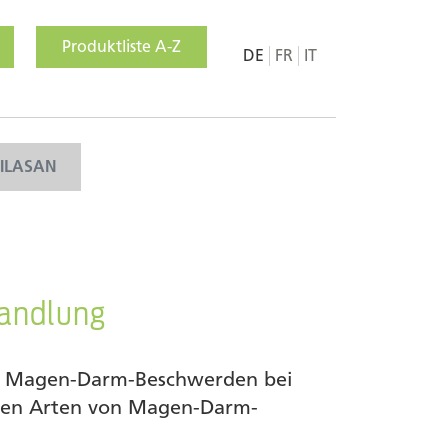
Produktliste A-Z
DE
FR
IT
MILASAN
andlung
i Magen-Darm-Beschwerden bei
chen Arten von Magen-Darm-