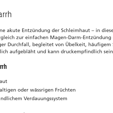
arrh
ine akute Entzündung der Schleimhaut – in die
rgleich zur einfachen Magen-Darm-Entzündung 
riger Durchfall, begleitet von Übelkeit, häufig
tlich aufgebläht und kann druckempfindlich sein
rrh
aut
ltigen oder wässrigen Früchten
indlichem Verdauungssystem