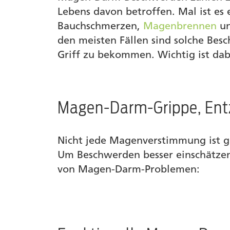
Lebens davon betroffen. Mal ist es
Magen-Darm-Grippe
Bauchschmerzen,
Magenbrennen
un
Magen-Darm-Beschwerden bei Babys
den meisten Fällen sind solche Be
Griff zu bekommen. Wichtig ist dab
Homöopathie bei Magen-Darm-Beschw
Produkte
Magen-Darm-Grippe, Ent
Autor
Nicht jede Magenverstimmung ist g
Um Beschwerden besser einschätzen 
von Magen-Darm-Problemen: