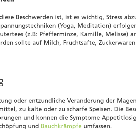
r diese Beschwerden ist, ist es wichtig, Stress
tspannungstechniken (Yoga, Meditation) erfolg
tertees (z.B: Pfefferminze, Kamille, Melisse)
den sollte auf Milch, Fruchtsäfte, Zuckerwaren
g
eizung oder entzündliche Veränderung der Mage
ttel, zu kalte oder zu scharfe Speisen. Die Bes
törungen und können die Symptome Appetitlosigk
rschöpfung und
Bauchkrämpfe
umfassen.