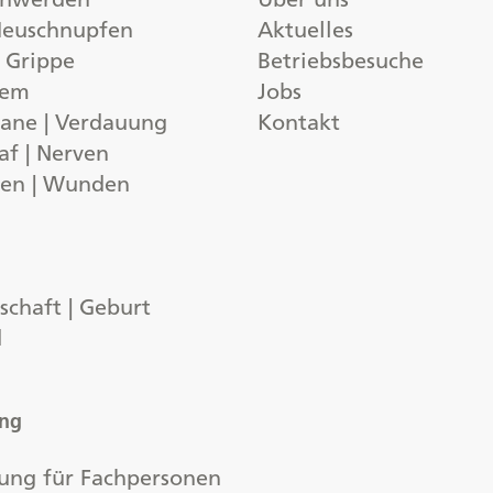
 Heuschnupfen
Aktuelles
| Grippe
Betriebsbesuche
tem
Jobs
ane | Verdauung
Kontakt
af | Nerven
gen | Wunden
chaft | Geburt
d
ung
ung für Fachpersonen