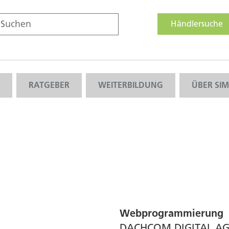
Händlersuche
RATGEBER
WEITERBILDUNG
ÜBER SI
Webprogrammierung
DACHCOM.DIGITAL A