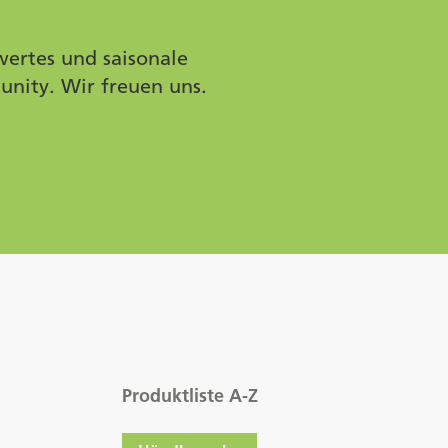
wertes und saisonale
unity. Wir freuen uns.
Produktliste A-Z