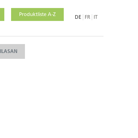
Produktliste A-Z
DE
FR
IT
MILASAN
G