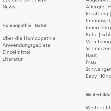
News
Allergie |
Erkältung 
Immunsys
Homöopathie | Natur
Innere Org
Ruhe | Schl
Über die Homöopathie
Verletzun
Anwendungsgebiete
Schmerzen
Einzelmittel
Haut
Literatur
Frau
Schwangers
Baby | Kin
Weiterbild
Weiterbild