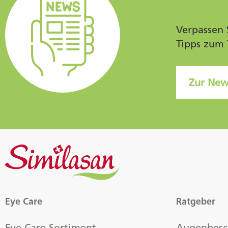
Verpassen 
Tipps zum 
Zur New
Eye Care
Ratgeber
Eye Care Sortiment
Augenbes