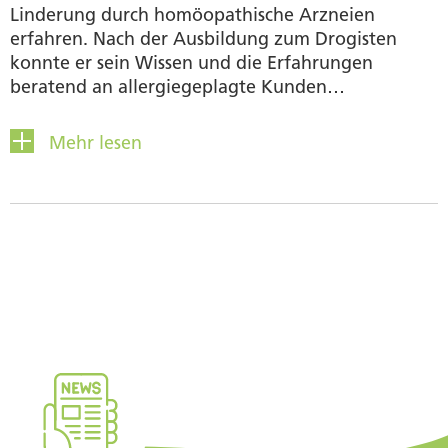
Linderung durch homöopathische Arzneien
erfahren. Nach der Ausbildung zum Drogisten
konnte er sein Wissen und die Erfahrungen
beratend an allergiegeplagte Kunden
weitergeben. Später trat Christian Wittwer als
Herstellungsleiter in die noch junge Similasan ein
Mehr lesen
und produzierte während vielen Jahren mit
Freude und Erfolg selbst homöopathische
Produkte für den Schweizerischen und den
internationalen Markt. Heute lebt Christian
Wittwer naturnah zusammen mit seiner Familie,
seinem Hund und fünf Katzen.