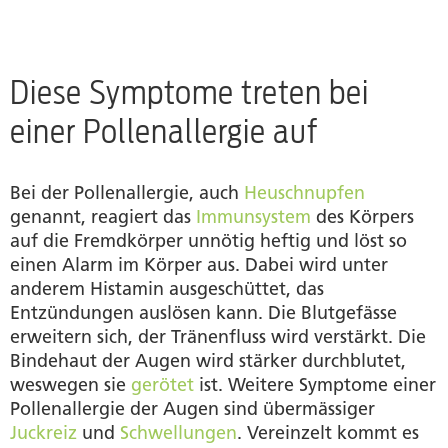
Wann findet der Pollenflug statt?
Tipps bei Beschwerden einer Pollenallergie der
Augen
Diese Symptome treten bei
einer Pollenallergie auf
Homöopathie bei Heuschnupfen & Allergien der
Augen
Bei der Pollenallergie, auch
Heuschnupfen
Produkte
genannt, reagiert das
Immunsystem
des Körpers
auf die Fremdkörper unnötig heftig und löst so
Autor
einen Alarm im Körper aus. Dabei wird unter
anderem Histamin ausgeschüttet, das
Entzündungen auslösen kann. Die Blutgefässe
erweitern sich, der Tränenfluss wird verstärkt. Die
Bindehaut der Augen wird stärker durchblutet,
weswegen sie
gerötet
ist. Weitere Symptome einer
Pollenallergie der Augen sind übermässiger
Juckreiz
und
Schwellungen
. Vereinzelt kommt es