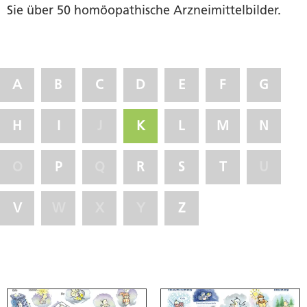
Sie über 50 homöopathische Arzneimittelbilder.
A
B
C
D
E
F
G
H
I
J
K
L
M
N
O
P
Q
R
S
T
U
V
W
X
Y
Z