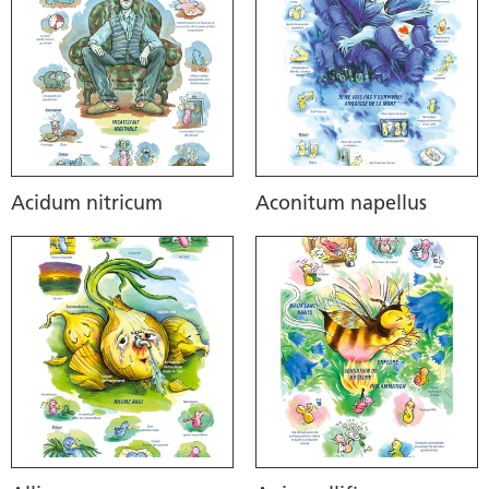
Acidum nitricum
Aconitum napellus