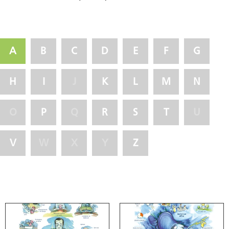
A
B
C
D
E
F
G
H
I
J
K
L
M
N
O
P
Q
R
S
T
U
V
W
X
Y
Z