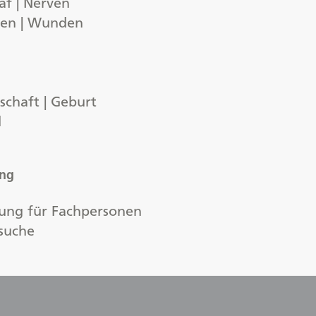
af | Nerven
gen | Wunden
chaft | Geburt
d
ung
ung für Fachpersonen
suche