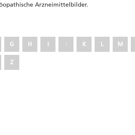
öopathische Arzneimittelbilder.
G
H
I
J
K
L
M
Z