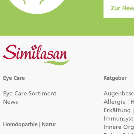
Zur New
Eye Care
Ratgeber
Eye Care Sortiment
Augenbes
News
Allergie |
Erkältung 
Immunsys
Homöopathie | Natur
Innere Org