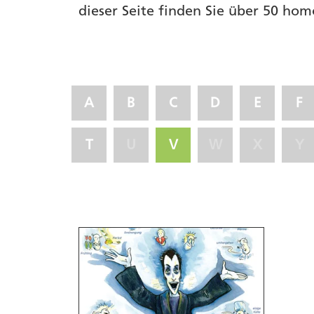
dieser Seite finden Sie über 50 hom
A
B
C
D
E
F
T
U
V
W
X
Y