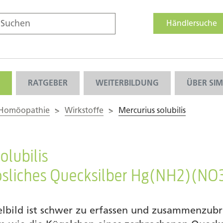
Händlersuche
RATGEBER
WEITERBILDUNG
ÜBER SI
 Homöopathie
>
Wirkstoffe
>
Mercurius solubilis
olubilis
lösliches Quecksilber Hg(NH2)(NO
elbild ist schwer zu erfassen und zusammenzubr