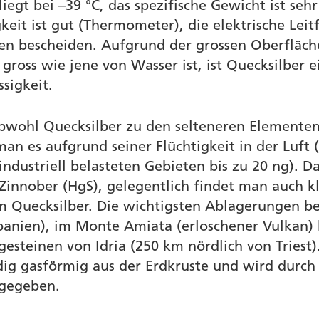
iegt bei –39 °C, das spezifische Gewicht ist sehr
eit ist gut (Thermometer), die elektrische Leitf
en bescheiden. Aufgrund der grossen Oberfläc
 gross wie jene von Wasser ist, ist Quecksilber e
sigkeit.
bwohl Quecksilber zu den selteneren Elementen
man es aufgrund seiner Flüchtigkeit in der Luft 
industriell belasteten Gebieten bis zu 20 ng). D
 Zinnober (HgS), gelegentlich findet man auch k
 Quecksilber. Die wichtigsten Ablagerungen bef
anien), im Monte Amiata (erloschener Vulkan) 
sgesteinen von Idria (250 km nördlich von Triest)
dig gasförmig aus der Erdkruste und wird durch
gegeben.