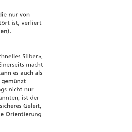
die nur von
t ist, verliert
en).
hnelles Silber»,
inerseits macht
kann es auch als
› gemünzt
gs nicht nur
nnten, ist der
icheres Geleit,
ie Orientierung