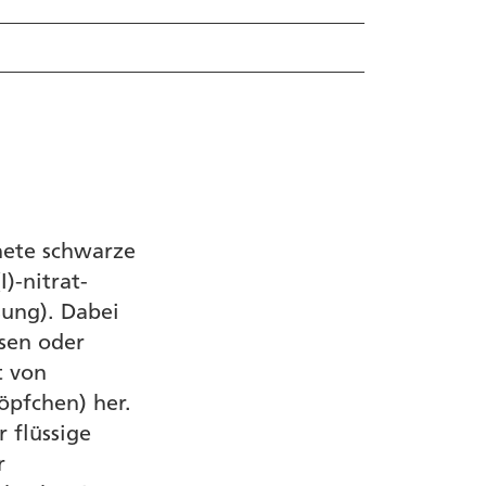
nete schwarze
)-nitrat-
ung). Dabei
osen oder
t von
öpfchen) her.
 flüssige
r