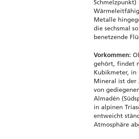
Schmelzpunkt) l
Wärmeleitfähigk
Metalle hingeg
die sechsmal so
benetzende Flüs
Vorkommen:
O
gehört, findet 
Kubikmeter, in 
Mineral ist der
von gediegenem
Almadén (Südsp
in alpinen Tria
entweicht stän
Atmosphäre ab