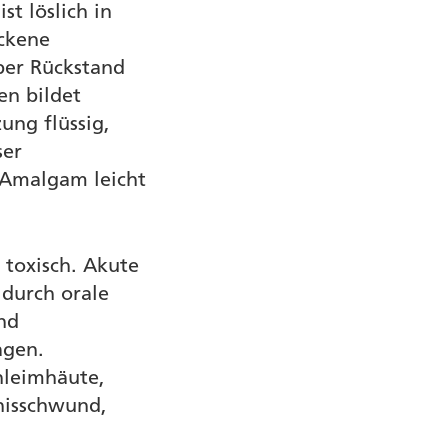
t löslich in
ockene
lber Rückstand
en bildet
ng flüssig,
ser
 Amalgam leicht
 toxisch. Akute
 durch orale
nd
agen.
hleimhäute,
tnisschwund,