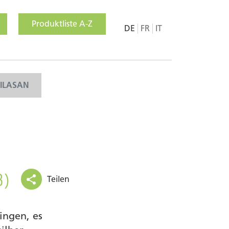
Produktliste A-Z
DE
FR
IT
MILASAN
3)
Teilen
ingen, es