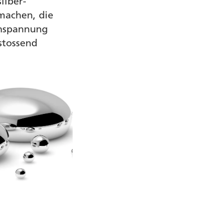
ilber-
machen, die
enspannung
stossend