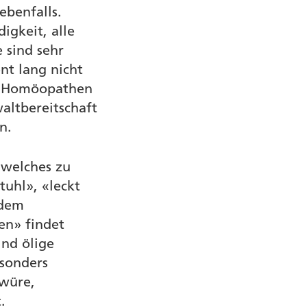
ebenfalls.
igkeit, alle
 sind sehr
nt lang nicht
t. Homöopathen
altbereitschaft
n.
 welches zu
uhl», «leckt
 dem
en» findet
ind ölige
esonders
hwüre,
.