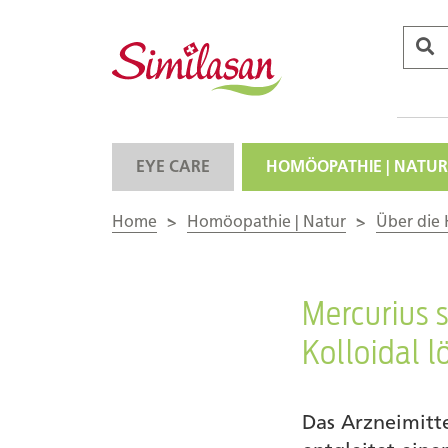
EYE CARE
HOMÖOPATHIE | NATUR
Home
>
Homöopathie | Natur
>
Über die
Mercurius s
Kolloidal 
Das Arzneimitt