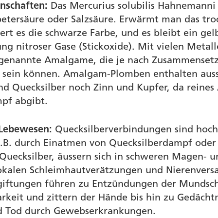
nschaften:
Das Mercurius solubilis Hahnemanni is
petersäure oder Salzsäure. Erwärmt man das tr
iert es die schwarze Farbe, und es bleibt ein ge
ng nitroser Gase (Stickoxide). Mit vielen Metall
 genannte Amalgame, die je nach Zusammensetzu
st sein können. Amalgam-Plomben enthalten aus
nd Quecksilber noch Zinn und Kupfer, da reines
pf abgibt.
 Lebewesen:
Quecksilberverbindungen sind hoch
z.B. durch Einatmen von Quecksilberdampf oder
uecksilber, äussern sich in schweren Magen- u
okalen Schleimhautverätzungen und Nierenvers
giftungen führen zu Entzündungen der Mundsc
arkeit und zittern der Hände bis hin zu Gedäch
d Tod durch Gewebserkrankungen.