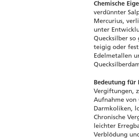
Chemische Eige
verdünnter Sal
Mercurius, verl
unter Entwicklu
Quecksilber so
teigig oder fe
Edelmetallen u
Quecksilberdam
Bedeutung für
Vergiftungen, 
Aufnahme von Q
Darmkoliken, l
Chronische Ver
leichter Erregb
Verblödung un