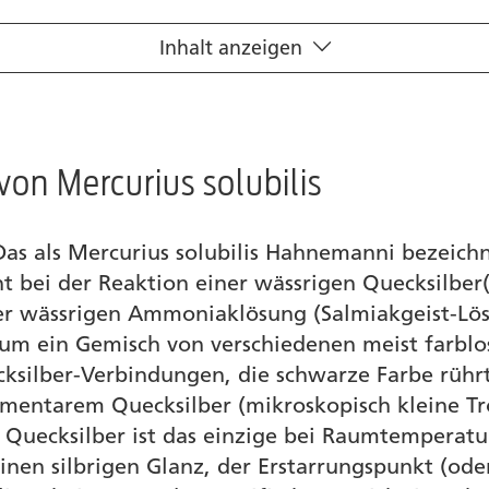
Inhalt anzeigen
von Mercurius solubilis
Das als Mercurius solubilis Hahnemanni bezeich
t bei der Reaktion einer wässrigen Quecksilber(I
er wässrigen Ammoniaklösung (Salmiakgeist-Lös
h um ein Gemisch von verschiedenen meist farbl
cksilber-Verbindungen, die schwarze Farbe rühr
ementarem Quecksilber (mikroskopisch kleine Tr
 Quecksilber ist das einzige bei Raumtemperatur
einen silbrigen Glanz, der Erstarrungspunkt (ode