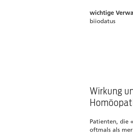
wichtige Verw
biiodatus
Wirkung un
Homöopat
Patienten, die
oftmals als me