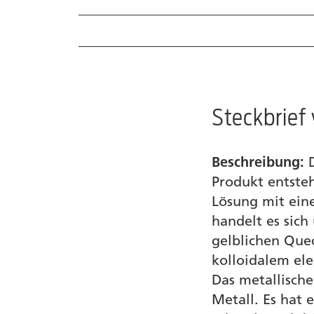
Naturwissenschaftlicher Steckbrief
Wirkstoff
Homöopathisches Arzneimittelbild
Steckbrief 
Produkte
Beschreibung:
Händlersuche
Produkt entsteh
Lösung mit ein
Ratgeber
handelt es sic
gelblichen Que
Quellen
kolloidalem el
Das metallische
Metall. Es hat 