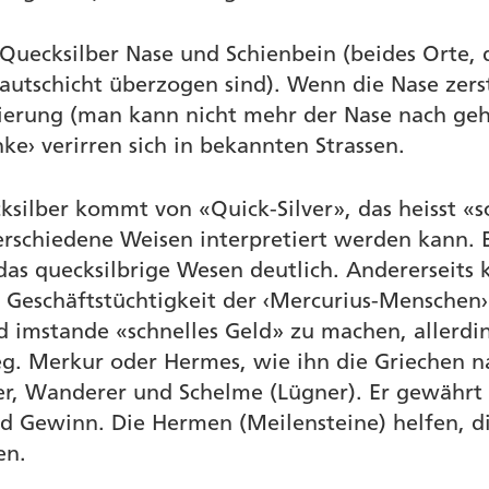
 Quecksilber Nase und Schienbein (beides Orte, 
utschicht überzogen sind). Wenn die Nase zerstör
ierung (man kann nicht mehr der Nase nach geh
ke› verirren sich in bekannten Strassen.
ilber kommt von «Quick-Silver», das heisst «sc
erschiedene Weisen interpretiert werden kann. E
das quecksilbrige Wesen deutlich. Andererseits 
e Geschäftstüchtigkeit der ‹Mercurius-Menschen
d imstande «schnelles Geld» zu machen, allerdin
g. Merkur oder Hermes, wie ihn die Griechen na
r, Wanderer und Schelme (Lügner). Er gewährt s
nd Gewinn. Die Hermen (Meilensteine) helfen, d
en.