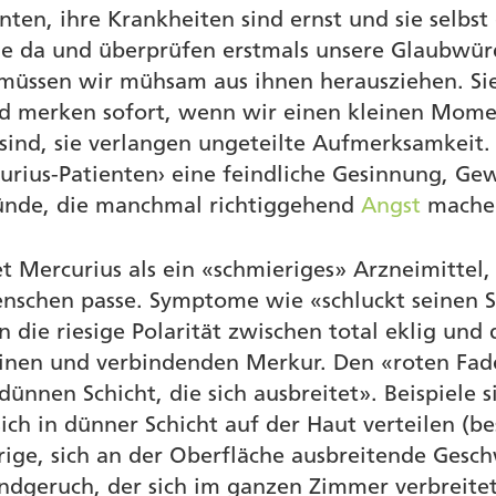
nten, ihre Krankheiten sind ernst und sie selbst 
ie da und überprüfen erstmals unsere Glaubwürd
müssen wir mühsam aus ihnen herausziehen. Sie
nd merken sofort, wenn wir einen kleinen Mome
n sind, sie verlangen ungeteilte Aufmerksamkei
urius-Patienten› eine feindliche Gesinnung, Gew
ünde, die manchmal richtiggehend
Angst
mache
t Mercurius als ein «schmieriges» Arzneimittel,
nschen passe. Symptome wie «schluckt seinen St
 die riesige Polarität zwischen total eklig und
reinen und verbindenden Merkur. Den «roten Fad
dünnen Schicht, die sich ausbreitet». Beispiele s
sich in dünner Schicht auf der Haut verteilen (b
rige, sich an der Oberfläche ausbreitende Gesc
ndgeruch, der sich im ganzen Zimmer verbreitet