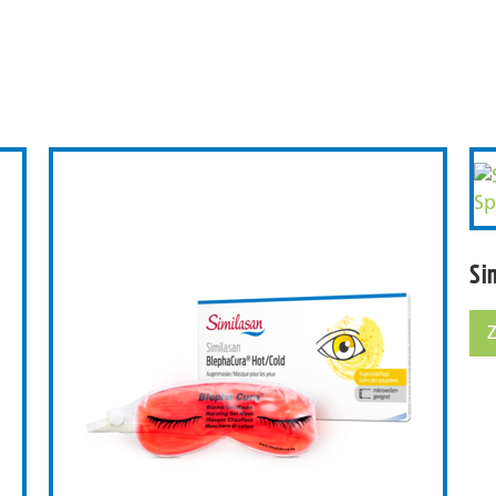
Si
Si
ura® Pads
Similasan BlephaCura® H