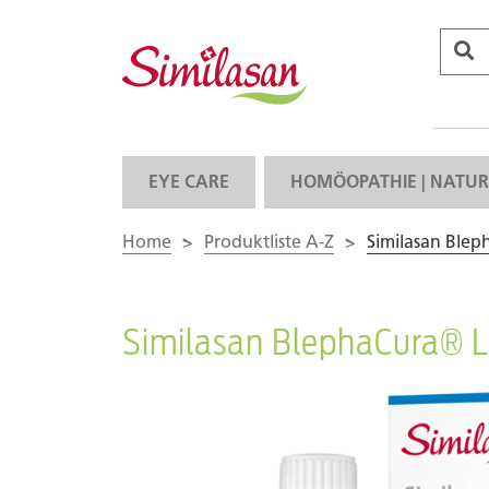
EYE CARE
HOMÖOPATHIE | NATUR
Home
>
Produktliste A-Z
>
Similasan Blep
Similasan BlephaCura® L