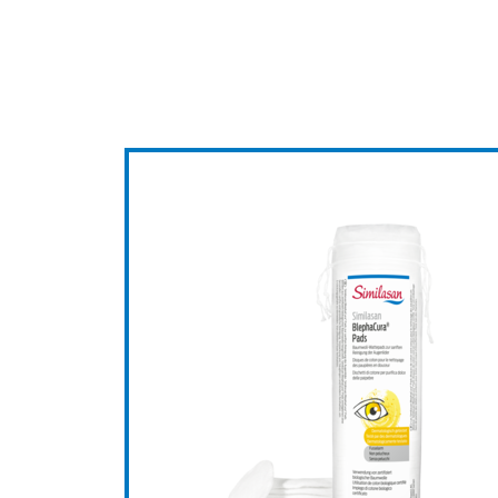
Similasan BlephaC