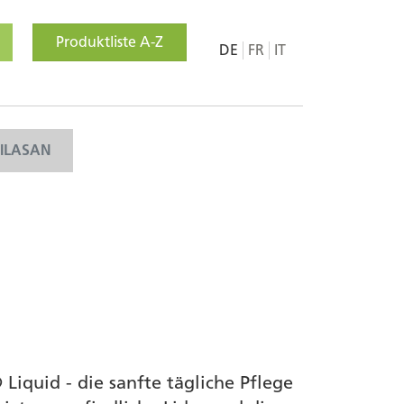
Produktliste A-Z
DE
FR
IT
MILASAN
Liquid - die sanfte tägliche Pflege