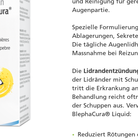
und Reinigung für gere
Augenpartie.
Spezielle Formulierun
Ablagerungen, Sekret
Die tägliche Augenlidh
Massnahme bei Reizung
Die
Lidrandentzündung
der Lidränder mit Sch
tritt die Erkrankung a
Behandlung reicht oft
der Schuppen aus. Ver
BlephaCura® Liquid:
Reduziert Rötungen 