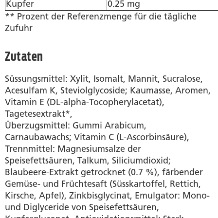
Kupfer
0.25 mg
** Prozent der Referenzmenge für die tägliche
Zufuhr
Zutaten
Süssungsmittel: Xylit, Isomalt, Mannit, Sucralose,
Acesulfam K, Steviolglycoside; Kaumasse, Aromen,
Vitamin E (DL-alpha-Tocopherylacetat),
Tagetesextrakt*,
Überzugsmittel: Gummi Arabicum,
Carnaubawachs; Vitamin C (L-Ascorbinsäure),
Trennmittel: Magnesiumsalze der
Speisefettsäuren, Talkum, Siliciumdioxid;
Blaubeere-Extrakt getrocknet (0.7 %), färbender
Gemüse- und Früchtesaft (Süsskartoffel, Rettich,
Kirsche, Apfel), Zinkbisglycinat, Emulgator: Mono-
und Diglyceride von Speisefettsäuren,