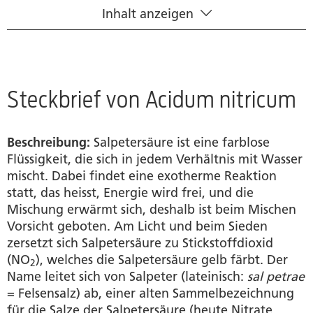
Inhalt anzeigen
Naturwissenschaftlicher Steckbrief
Wirkstoff
Homöopathisches Arzneimittelbild
Steckbrief von Acidum nitricum
Produkte
Beschreibung:
Salpetersäure ist eine farblose
Händlersuche
Flüssigkeit, die sich in jedem Verhältnis mit Wasser
mischt. Dabei findet eine exotherme Reaktion
Quellen
statt, das heisst, Energie wird frei, und die
Mischung erwärmt sich, deshalb ist beim Mischen
Vorsicht geboten. Am Licht und beim Sieden
zersetzt sich Salpetersäure zu Stickstoffdioxid
(NO
), welches die Salpetersäure gelb färbt. Der
2
Name leitet sich von Salpeter (lateinisch:
sal
petrae
= Felsensalz) ab, einer alten Sammelbezeichnung
für die Salze der Salpetersäure (heute Nitrate