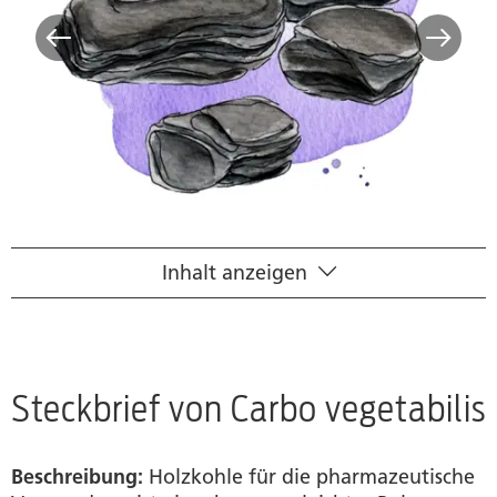
Inhalt anzeigen
Naturwissenschaftlicher Steckbrief
Wirkstoff
Homöopathisches Arzneimittelbild
Steckbrief von Carbo vegetabilis
Händlersuche
Beschreibung:
Holzkohle für die pharmazeutische