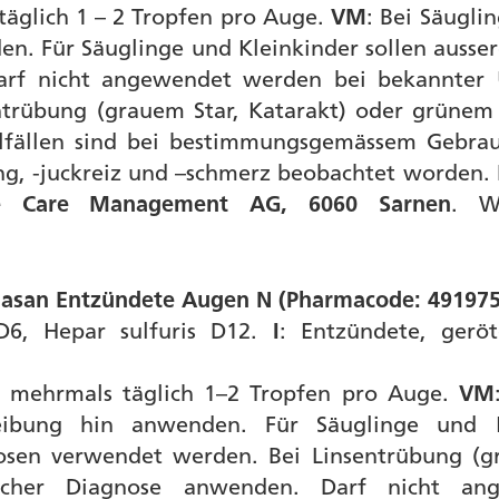
äglich 1 – 2 Tropfen pro Auge.
VM
: Bei Säugli
en. Für Säuglinge und Kleinkinder sollen ausse
f nicht angewendet werden bei bekannter Ü
entrübung (grauem Star, Katarakt) oder grünem 
elfällen sind bei bestimmungsgemässem Gebrau
ng, -juckreiz und –schmerz beobachtet worden. 
e Care Management AG, 6060 Sarnen
. W
lasan Entzündete Augen N (Pharmacode: 491975
D6, Hepar sulfuris D12.
I
: Entzündete, gerö
s mehrmals täglich 1–2 Tropfen pro Auge.
VM
reibung hin anwenden. Für Säuglinge und K
osen verwendet werden. Bei Linsentrübung (g
licher Diagnose anwenden. Darf nicht an