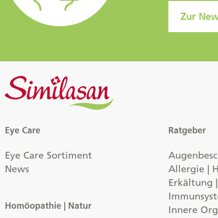
Zur New
Eye Care
Ratgeber
Eye Care Sortiment
Augenbes
News
Allergie |
Erkältung 
Immunsys
Homöopathie | Natur
Innere Org