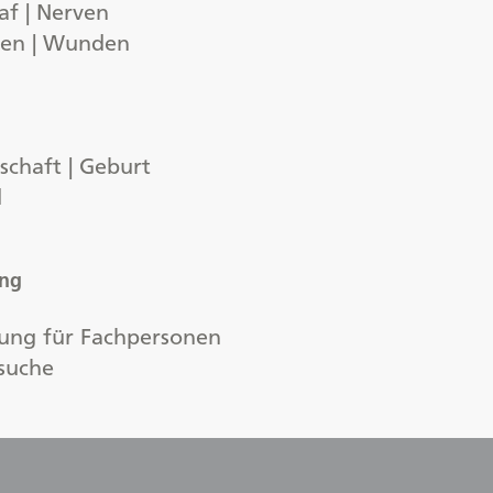
af | Nerven
gen | Wunden
chaft | Geburt
d
ung
ung für Fachpersonen
suche