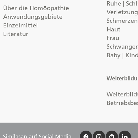
Ruhe | Schl
Über die Homöopathie
Verletzun
Anwendungsgebiete
Schmerzen
Einzelmittel
Haut
Literatur
Frau
Schwangers
Baby | Kin
Weiterbild
Weiterbild
Betriebsbe
Similasan auf Social Media