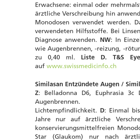
Erwachsene: einmal oder mehrmalst
ärztliche Verschreibung hin anwend
Monodosen verwendet werden. Dar
verwendeten Hilfsstoffe. Bei Lins
Diagnose anwenden.
NW
: In Einz
wie Augenbrennen, -reizung, -rötu
zu 0,40 ml.
Liste D. T&S Ey
auf
www.swissmedicinfo.ch
Similasan Entzündete Augen / Simi
Z
: Belladonna D6, Euphrasia 3c 
Augenbrennen.
Lichtempfindlichkeit.
D
: Einmal bi
Jahre nur auf ärztliche Versch
konservierungsmittelfreien Monod
Star (Glaukom) nur nach ärzt