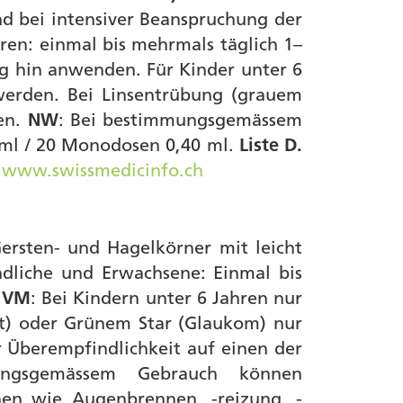
nd bei intensiver Beanspruchung der
ren: einmal bis mehrmals täglich 1–
ung hin anwenden. Für Kinder unter 6
werden. Bei Linsentrübung (grauem
en.
NW
: Bei bestimmungsgemässem
 ml / 20 Monodosen 0,40 ml.
Liste D.
f
www.swissmedicinfo.ch
Gersten- und Hagelkörner mit leicht
ndliche und Erwachsene: Einmal bis
.
VM
: Bei Kindern unter 6 Jahren nur
kt) oder Grünem Star (Glaukom) nur
 Überempfindlichkeit auf einen der
ungsgemässem Gebrauch können
nen wie Augenbrennen, -reizung, -