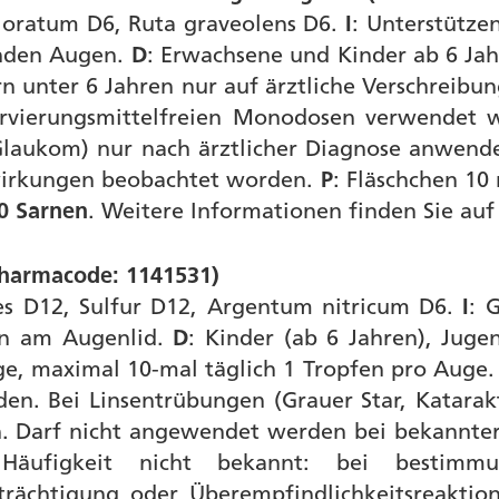
hloratum D6, Ruta graveolens D6.
I
: Unterstütze
enden Augen.
D
: Erwachsene und Kinder ab 6 Jah
rn unter 6 Jahren nur auf ärztliche Verschreib
ervierungsmittelfreien Monodosen verwendet 
(Glaukom) nur nach ärztlicher Diagnose anwend
wirkungen beobachtet worden.
P
: Fläschchen 10
0 Sarnen
. Weitere Informationen finden Sie au
Pharmacode: 1141531)
s D12, Sulfur D12, Argentum nitricum D6.
I
: 
en am Augenlid.
D
: Kinder (ab 6 Jahren), Juge
ge, maximal 10-mal täglich 1 Tropfen pro Auge
den. Bei Linsentrübungen (Grauer Star, Katara
. Darf nicht angewendet werden bei bekannter
Häufigkeit nicht bekannt: bei bestimm
ächtigung oder Überempfindlichkeitsreaktio