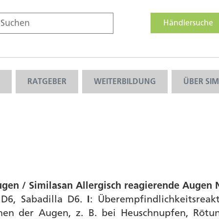
Händlersuche
RATGEBER
WEITERBILDUNG
ÜBER SI
ugen / Similasan Allergisch reagierende Augen
c D6, Sabadilla D6.
I
: Überempfindlichkeitsrea
nen der Augen, z. B. bei Heuschnupfen, Röt