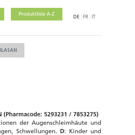
Produktliste A-Z
DE
FR
IT
MILASAN
 N (Pharmacode: 5293231 / 7853275)
ktionen der Augenschleimhäute und
ungen, Schwellungen.
D
: Kinder und