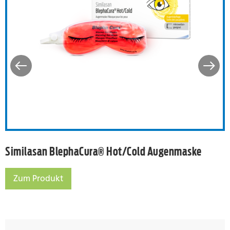
nsitive Spray
Similasan BlephaCura® H
Similasan BlephaCura® Hot/Cold Augenmaske
Zum Produkt
Similasan BlephaCura® Hot/Cold Augenmaske