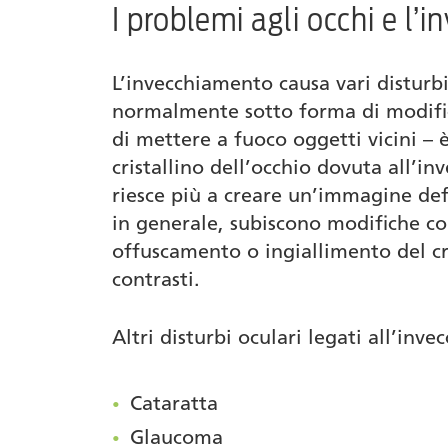
I problemi agli occhi e l
Cosa fare per prevenire
Prodotti
L’invecchiamento causa vari disturbi
normalmente sotto forma di modifich
Autore
di mettere a fuoco oggetti vicini – è
cristallino dell’occhio dovuta all’in
riesce più a creare un’immagine defi
in generale, subiscono modifiche co
offuscamento o ingiallimento del cri
contrasti.
Altri disturbi oculari legati all’inv
Cataratta
Glaucoma