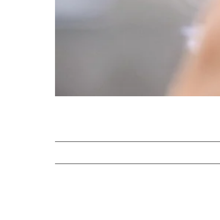
I problemi agli occhi e l’invecchiamento
Come riconoscere i disturbi oculari lega
Malattie della retina