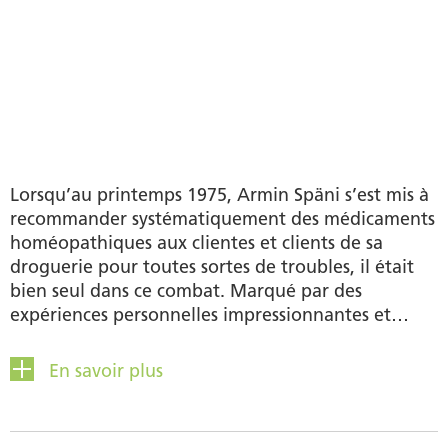
Lorsqu’au printemps 1975, Armin Späni s’est mis à
recommander systématiquement des médicaments
homéopathiques aux clientes et clients de sa
droguerie pour toutes sortes de troubles, il était
bien seul dans ce combat. Marqué par des
expériences personnelles impressionnantes et
convaincu de l’efficacité des médicaments
homéopathiques en raison des succès
En savoir plus
thérapeutiques durables obtenus par ses patients,
il ne voulait plus renoncer à cette méthode de
guérison merveilleuse et sans effets secondaires