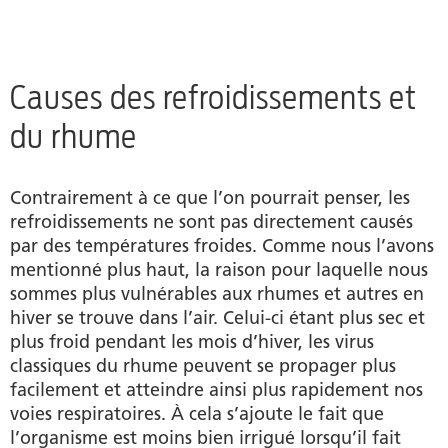
Pourquoi notre nez se bouche-t-il en cas de
refroidissement?
Nez bouché et autres symptômes du
Causes des refroidissements et
refroidissement
du rhume
Qu’est-ce qui aide en cas de nez bouché?
Contrairement à ce que l’on pourrait penser, les
Remèdes maison contre le nez bouché
refroidissements ne sont pas directement causés
par des températures froides. Comme nous l’avons
Produits
mentionné plus haut, la raison pour laquelle nous
sommes plus vulnérables aux rhumes et autres en
Auteur
hiver se trouve dans l’air. Celui-ci étant plus sec et
plus froid pendant les mois d’hiver, les virus
classiques du rhume peuvent se propager plus
facilement et atteindre ainsi plus rapidement nos
voies respiratoires. À cela s’ajoute le fait que
l’organisme est moins bien irrigué lorsqu’il fait