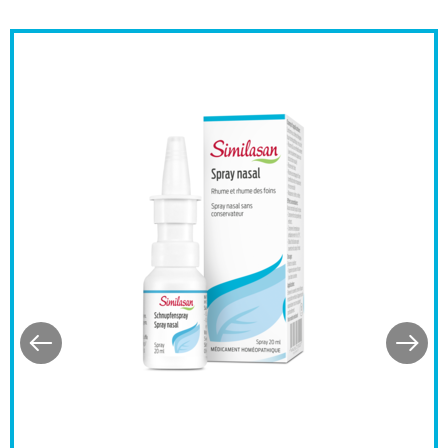
 nasale
Similasan Spray nasal