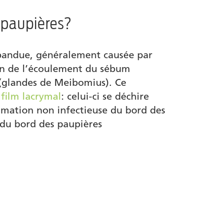
 paupières?
épandue, généralement causée par
ion de l’écoulement du sébum
s (glandes de Meibomius). Ce
e
film lacrymal
: celui-ci se déchire
ammation non infectieuse du bord des
n du bord des paupières