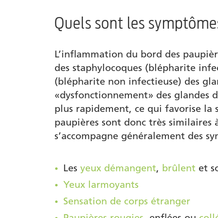
Quels sont les symptôme
Auteur
L’inflammation du bord des paupièr
des staphylocoques (blépharite inf
(blépharite non infectieuse) des gl
«dysfonctionnement» des glandes d
plus rapidement, ce qui favorise la
paupières sont donc très similaires
s’accompagne généralement des sy
Les
yeux démangent
,
brûlent
et s
Yeux larmoyants
Sensation de corps étranger
Paupières rougies
, enflées ou
coll