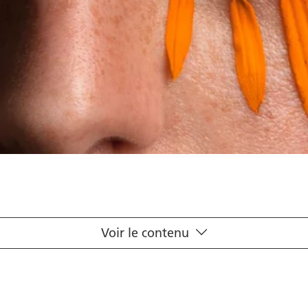
Voir le contenu
mation du bord des paupières?
aupières