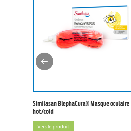
Eye Wipes Sensitive
Similasan BlephaC
Similasan BlephaCura® Masque oculaire
hot/cold
Vers le produit
Similasan BlephaCura® Masque oculaire