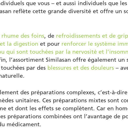
individuels que vous – et aussi individuels que l
lasan reflète cette grande diversité et offre u
e rhume des foins
, de
refroidissements et de gri
 et la digestion
et pour
renforcer le système im
ou qui sont touchées par la nervosité et l’insom
in, l’assortiment Similasan offre également un
s touchées par des
blessures et des douleurs
– av
naturelle.
alement des préparations complexes, c’est-à-dire
èdes unitaires. Ces préparations mixtes sont co
sme et dont les effets se complètent. Car en hom
les préparations combinées ont l’avantage de po
x du médicament.