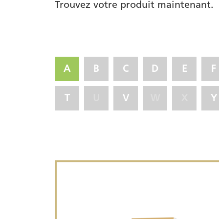
Trouvez votre produit maintenant.
A
B
C
D
E
F
T
U
V
W
X
Y