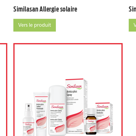
Similasan Allergie solaire
Si
Vers le produit
V
Similasan Allergie solaire
Sim
Similasan Arnica plus