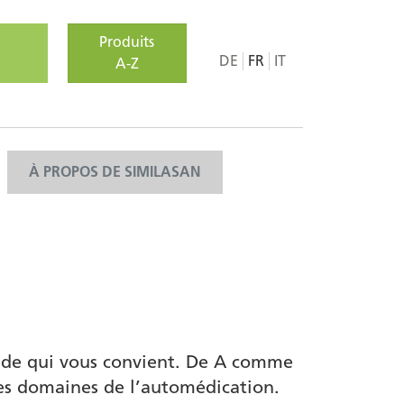
Produits
DE
FR
IT
A-Z
À PROPOS DE SIMILASAN
mède qui vous convient. De A comme
s domaines de l’automédication.