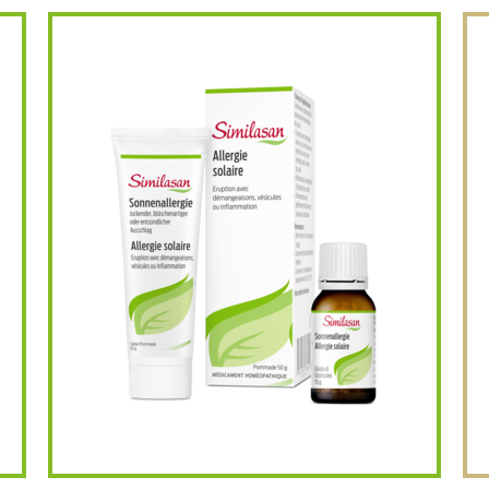
ear gomme à mâcher
Similasan Allergie solaire