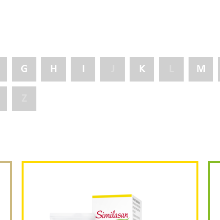
G
H
I
J
K
L
M
Z