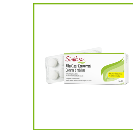
Similasan AllerCl