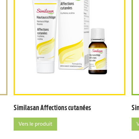
m napellus
Similasan Affections cutan
Similasan Affections cutanées
Si
Vers le produit
V
Similasan Affections cutanées
Si