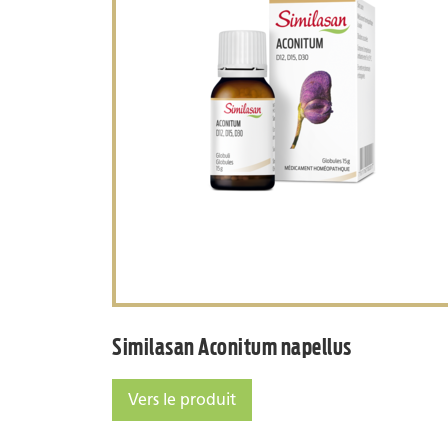
Similasan Aconitu
Similasan Aconitum napellus
Vers le produit
Similasan Aconitum napellus