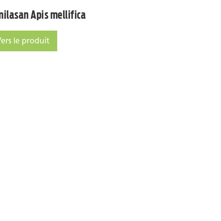
milasan Apis mellifica
ers le produit
ilasan Apis mellifica