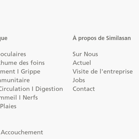
que
À propos de Similasan
oculaires
Sur Nous
 Rhume des foins
Actuel
ement I Grippe
Visite de l'entreprise
mmunitaire
Jobs
irculation I Digestion
Contact
mmeil I Nerfs
 Plaies
| Accouchement