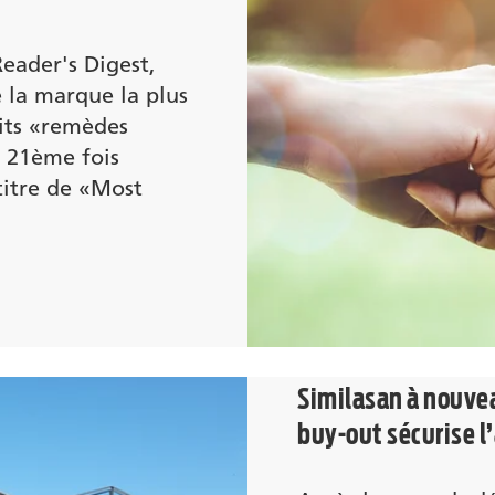
Reader's Digest,
 la marque la plus
its «remèdes
 21ème fois
 titre de «Most
Similasan à nouvea
buy-out sécurise l