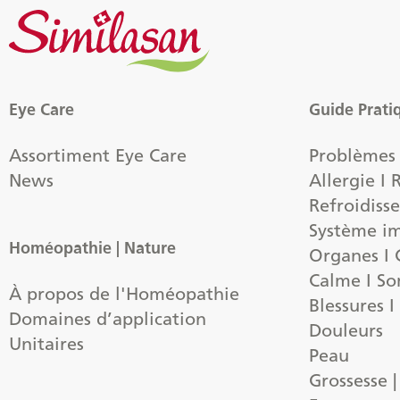
Eye Care
Guide Prati
Assortiment Eye Care
Problèmes 
News
Allergie I
Refroidiss
Système i
Homéopathie | Nature
Organes I C
Calme I So
À propos de l'Homéopathie
Blessures I
Domaines d’application
Douleurs
Unitaires
Peau
Grossesse 