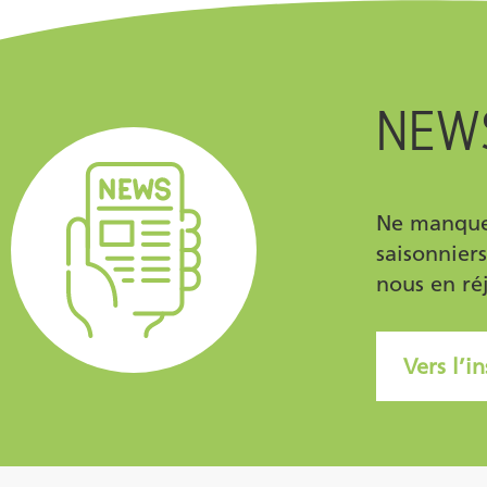
NEW
Ne manquez
saisonnier
nous en ré
Vers l’i