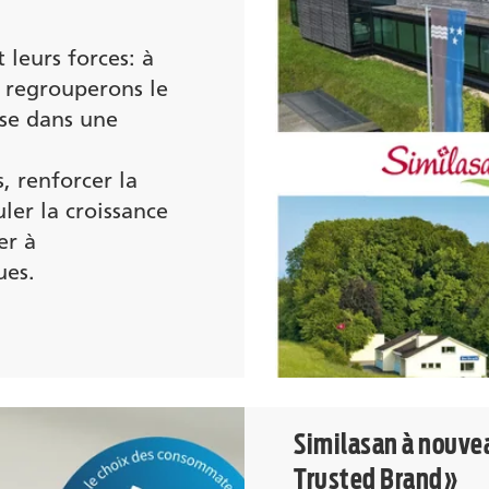
 leurs forces: à
 regrouperons le
sse dans une
s, renforcer la
ler la croissance
er à
ues.
Similasan à nouv
Trusted Brand»