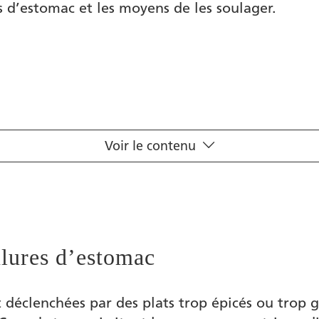
s d’estomac et les moyens de les soulager.
Voir le contenu
mac surviennent-elles?
estomac
ûlures d’estomac
s d’estomac
 déclenchées par des plats trop épicés ou trop g