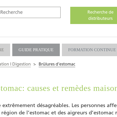
Recherche de
distributeurs
RE
GUIDE PRATIQUE
FORMATION CONTINUE
ation I Digestion
>
Brûlures d'estomac
estomac: causes et remèdes maiso
 extrêmement désagréables. Les personnes affec
 région de l’estomac et des aigreurs d’estomac 