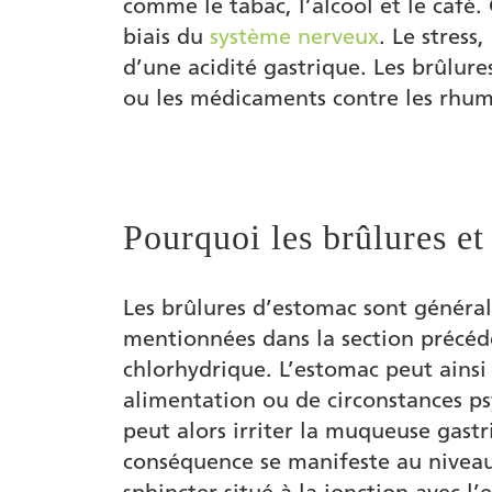
comme le tabac, l’alcool et le café
Auteur
biais du
système nerveux
. Le stress,
d’une acidité gastrique. Les brûlur
ou les médicaments contre les rhuma
Pourquoi les brûlures et
Les brûlures d’estomac sont généra
mentionnées dans la section précéde
chlorhydrique. L’estomac peut ains
alimentation ou de circonstances psy
peut alors irriter la muqueuse gast
conséquence se manifeste au niveau
sphincter situé à la jonction avec l