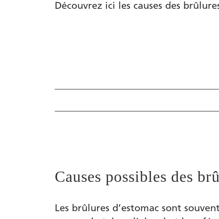
Découvrez ici les causes des brûlure
Causes possibles des brûlures d’estomac
Pourquoi les brûlures et aigreurs d’esto
Symptômes de brûlures et d’aigreurs d’
Causes possibles des br
Conseils pour la prévention des aigreur
Produits
Les brûlures d’estomac sont souvent