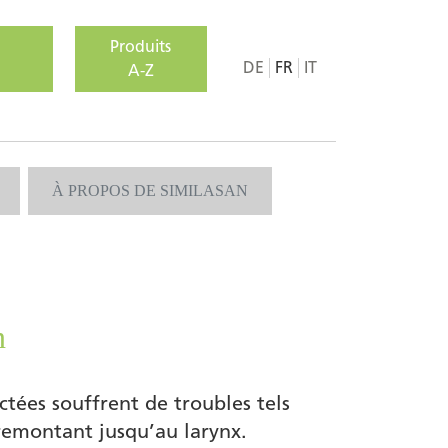
Produits
DE
FR
IT
A-Z
À PROPOS DE SIMILASAN
n
tées souffrent de troubles tels
remontant jusqu’au larynx.