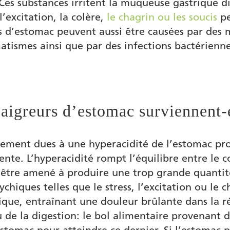
. Ces substances irritent la muqueuse gastrique 
 l’excitation, la colère,
le chagrin ou les soucis
pe
es d’estomac peuvent aussi être causées par des 
tismes ainsi que par des infections bactérienne
 aigreurs d’estomac surviennent-
lement dues à une hyperacidité de l’estomac pro
nte. L’hyperacidité rompt l’équilibre entre le c
i être amené à produire une trop grande quantit
chiques telles que le stress, l’excitation ou le c
rique, entraînant une douleur brûlante dans la 
 de la digestion: le bol alimentaire provenant 
’estomac pour atteindre ce dernier. Si l’estomac p