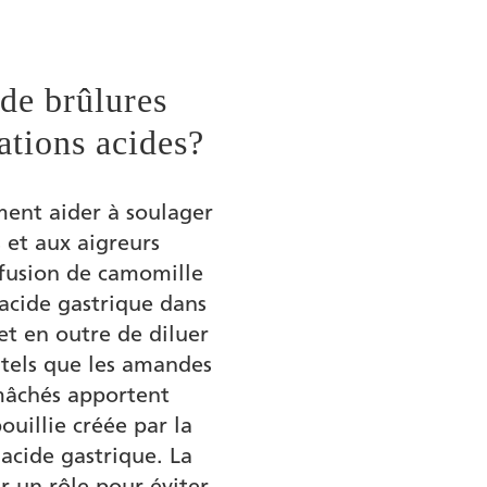
 de brûlures
ations acides?
ent aider à soulager
 et aux aigreurs
nfusion de camomille
’acide gastrique dans
et en outre de diluer
e tels que les amandes
mâchés apportent
uillie créée par la
acide gastrique. La
r un rôle pour éviter