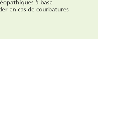
éopathiques à base
er en cas de courbatures