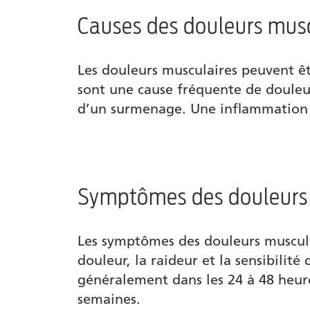
Causes des douleurs musc
Conseils utiles pour le traitement des d
Produits
Les douleurs musculaires peuvent êt
sont une cause fréquente de douleur
Auteur
d’un surmenage. Une inflammation 
Symptômes des douleurs
Les symptômes des douleurs musculai
douleur, la raideur et la sensibilit
généralement dans les 24 à 48 heure
semaines.