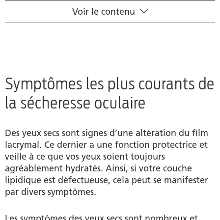
Voir le contenu
Symptômes les plus courants de la sécheresse
oculaire
Ce qu’il faut savoir sur la sécheresse oculaire et ses
symptômes
Symptômes les plus courants de
Voici comment soulager les symptômes de la
la sécheresse oculaire
sécheresse oculaire
Produits
Des yeux secs sont signes d’une altération du film
lacrymal. Ce dernier a une fonction protectrice et
Auteur
veille à ce que vos yeux soient toujours
agréablement hydratés. Ainsi, si votre couche
lipidique est défectueuse, cela peut se manifester
par divers symptômes.
Les symptômes des yeux secs sont nombreux et