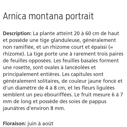
Tableau médical homéopathique
Arnica montana portrait
Produits
Description:
La plante atteint 20 à 60 cm de haut
Trouver un revendeur
et possède une tige glanduleuse, généralement
non ramifiée, et un rhizome court et épaissi (=
Guide pratique
rhizome). La tige porte une à rarement trois paires
de feuilles opposées. Les feuilles basales forment
Sources
une rosette, sont ovales à lancéolées et
principalement entières. Les capitules sont
généralement solitaires, de couleur jaune foncé et
d'un diamètre de 4 à 8 cm, et les fleurs ligulées
semblent un peu ébouriffées. Le fruit mesure 6 à 7
mm de long et possède des soies de pappus
jaunâtres d'environ 8 mm.
Floraison:
juin à août