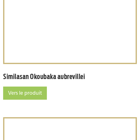
Similasan Okoubaka aubrev
Similasan Okoubaka aubrevillei
Vers le produit
Similasan Okoubaka aubrevillei