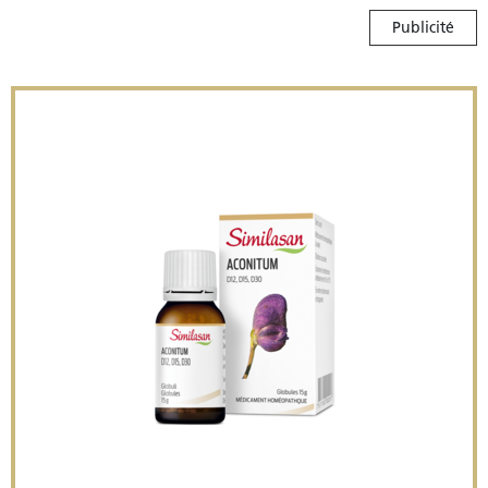
Publicité
Similasan Aconitum napell