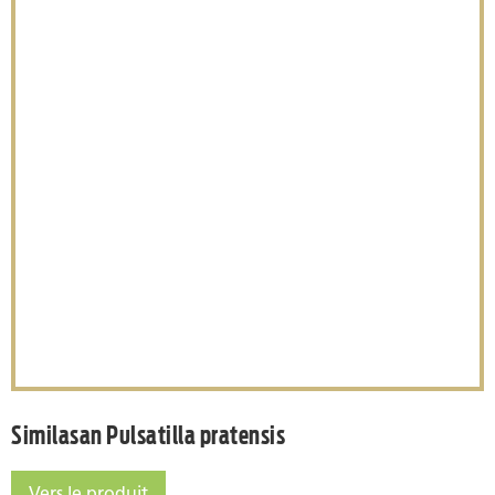
Similasan Pulsatilla pratens
Similasan Pulsatilla pratensis
Vers le produit