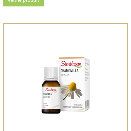
Vers le produit
Similasan Belladonna
Similasan Chamomilla recu