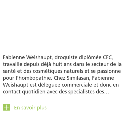
Fabienne Weishaupt, droguiste diplômée CFC,
travaille depuis déjà huit ans dans le secteur de la
santé et des cosmétiques naturels et se passionne
pour l’homéopathie. Chez Similasan, Fabienne
Weishaupt est déléguée commerciale et donc en
contact quotidien avec des spécialistes des
pharmacies et des drogueries. Son temps libre, elle
aime le passer à la salle de sport ou à l’extérieur.
En savoir plus
Elle s’engage en outre comme mentor pour les
jeunes à la recherche d’une place d’apprentissage.