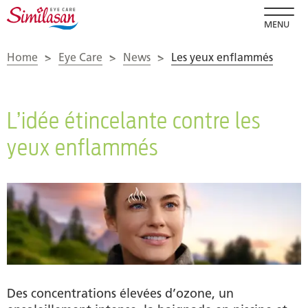
MENU
Home
>
Eye Care
>
News
>
Les yeux enflammés
L’idée étincelante contre les
yeux enflammés
Des concentrations élevées d’ozone, un