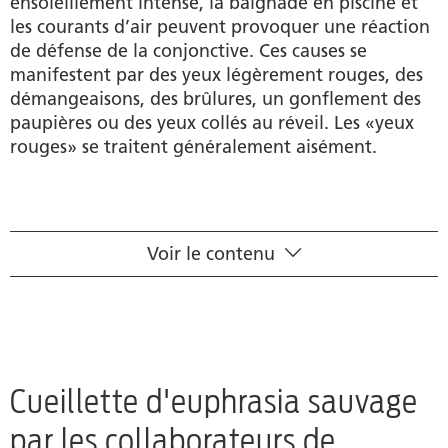
ensoleillement intense, la baignade en piscine et
les courants d’air peuvent provoquer une réaction
de défense de la conjonctive. Ces causes se
manifestent par des yeux légèrement rouges, des
démangeaisons, des brûlures, un gonflement des
paupières ou des yeux collés au réveil. Les «yeux
rouges» se traitent généralement aisément.
Voir le contenu
Cueillette d'euphrasia sauvage
Guide pratique
Principes actifs
Cueillette d'euphrasia sauvage
Produits
par les collaborateurs de