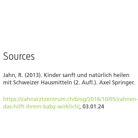
apprennent chaque jour l’importance de planifier
ainsi que la nécessité d’être flexible et d’avoir un
plan B sous la main.
Sources
Jahn, R. (2013). Kinder sanft und natürlich heilen
mit Schweizer Hausmitteln (2. Aufl.). Axel Springer.
https://zahnarztzentrum.ch/blog/2016/10/05/zahnen-
das-hilft-ihrem-baby-wirklich/
, 03.01.24