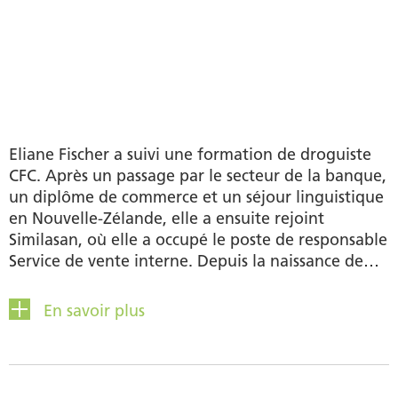
Eliane Fischer a suivi une formation de droguiste
CFC. Après un passage par le secteur de la banque,
un diplôme de commerce et un séjour linguistique
en Nouvelle-Zélande, elle a ensuite rejoint
Similasan, où elle a occupé le poste de responsable
Service de vente interne. Depuis la naissance de
son premier enfant, elle est de retour dans
l’équipe et s’occupe de l’administration de la
En savoir plus
formation et des Key Accounts. Elle est activement
engagée dans le club de gymnastique et est
également membre du comité directeur. Eliane est
aussi bien occupée par ses quatre enfants, qui lui