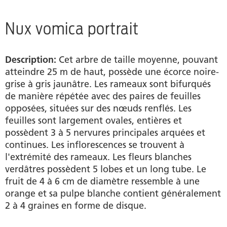
Tableau médical homéopathique
Nux vomica portrait
Produits
Description:
Cet arbre de taille moyenne, pouvant
Trouver un revendeur
atteindre 25 m de haut, possède une écorce noire-
grise à gris jaunâtre. Les rameaux sont bifurqués
Foire aux questions
de manière répétée avec des paires de feuilles
opposées, situées sur des nœuds renflés. Les
Guide pratique
feuilles sont largement ovales, entières et
possèdent 3 à 5 nervures principales arquées et
Sources
continues. Les inflorescences se trouvent à
l'extrémité des rameaux. Les fleurs blanches
verdâtres possèdent 5 lobes et un long tube. Le
fruit de 4 à 6 cm de diamètre ressemble à une
orange et sa pulpe blanche contient généralement
2 à 4 graines en forme de disque.