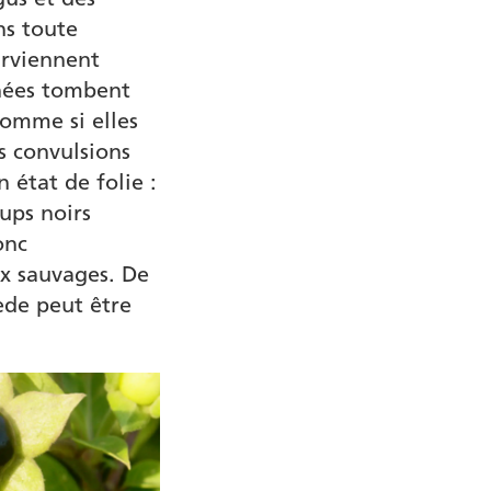
ns toute
urviennent
rnées tombent
omme si elles
s convulsions
 état de folie :
ups noirs
onc
 sauvages. De
ède peut être