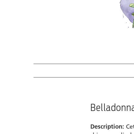
Fiche scientifique
Principe actif
Tableau médical homéopathique
Belladonna
Produits
Description:
Cet
Trouver un revendeur