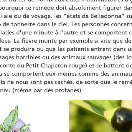
 pourquoi ce remède doit absolument figurer da
iale ou de voyage. les "états de Belladonna" s
de tonnerre dans le ciel. Les personnes conce
ades d'une minute à l'autre et se comportent c
lées. La fièvre monte par exemple si vite que de
t se produire ou que les patients entrent dans un
visages horribles ou des animaux sauvages (des lo
conte du Petit Chaperon rouge) et se battent d
u se comportent eux-mêmes comme des animaux
ents ne nous sont pas cachés, de sorte que le rem
onnu (même par des profanes).