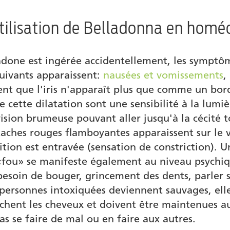
utilisation de Belladonna en homé
adone est ingérée accidentellement, les symptô
suivants apparaissent:
nausées et vomissements
,
ent que l'iris n'apparaît plus que comme un bord
 cette dilatation sont une sensibilité à la lumiè
ision brumeuse pouvant aller jusqu'à la cécité t
 taches rouges flamboyantes apparaissent sur le v
ition est entravée (sensation de constriction). U
«fou» se manifeste également au niveau psychi
besoin de bouger, grincement des dents, parler sa
es personnes intoxiquées deviennent sauvages, elle
chent les cheveux et doivent être maintenues a
as se faire de mal ou en faire aux autres.