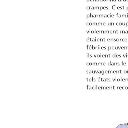
crampes. C'est
pharmacie famil
comme un coup 
violemment mal
étaient ensorce
fébriles peuven
ils voient des 
comme dans le 
sauvagement o
tels états viol
facilement rec