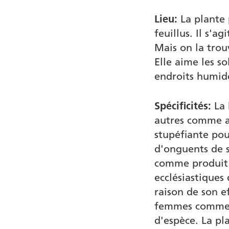
Lieu:
La plante 
feuillus. Il s'a
Mais on la trouv
Elle aime les so
endroits humid
Spécificités:
La 
autres comme a
stupéfiante pou
d'onguents de so
comme produit d
ecclésiastiques
raison de son ef
femmes comme p
d'espèce. La pla