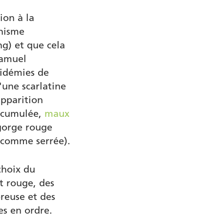
ion à la
anisme
g) et que cela
Samuel
pidémies de
'une scarlatine
apparition
accumulée,
maux
 gorge rouge
t comme serrée).
choix du
t rouge, des
reuse et des
es en ordre.