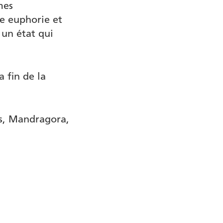
mes
te euphorie et
un état qui
a fin de la
s, Mandragora,