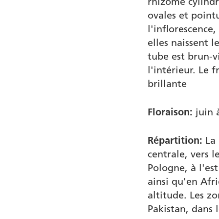
rhizome cylindr
ovales et point
Foire aux questions
l'inflorescence,
elles naissent l
Guide pratique
tube est brun-vi
Sources
l'intérieur. Le 
brillante
Floraison:
juin 
Répartition:
La 
centrale, vers 
Pologne, à l'est
ainsi qu'en Afr
altitude. Les z
Pakistan, dans l