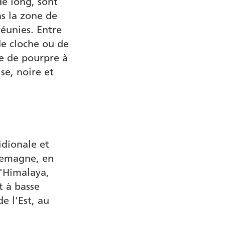
de long, sont
ns la zone de
réunies. Entre
 de cloche ou de
ée de pourpre à
ise, noire et
idionale et
llemagne, en
l'Himalaya,
t à basse
e l'Est, au