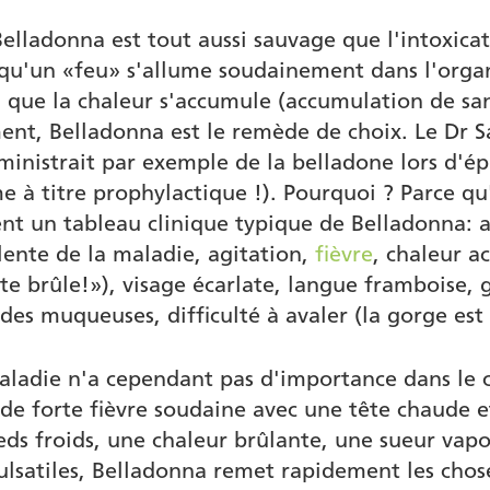
elladonna est tout aussi sauvage que l'intoxicat
squ'un «feu» s'allume soudainement dans l'org
 que la chaleur s'accumule (accumulation de san
ment, Belladonna est le remède de choix. Le Dr 
nistrait par exemple de la belladone lors d'é
e à titre prophylactique !). Pourquoi ? Parce qu
nt un tableau clinique typique de Belladonna: 
lente de la maladie, agitation,
fièvre
, chaleur 
e brûle!»), visage écarlate, langue framboise,
 des muqueuses, difficulté à avaler (la gorge es
aladie n'a cependant pas d'importance dans le 
de forte fièvre soudaine avec une tête chaude e
eds froids, une chaleur brûlante, une sueur vapo
lsatiles, Belladonna remet rapidement les chos