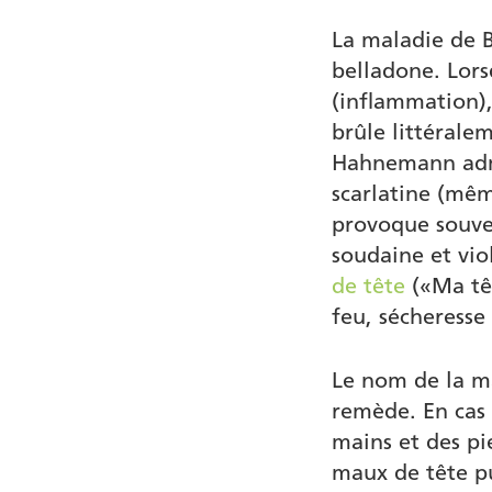
La maladie de B
belladone. Lor
(inflammation),
brûle littérale
Hahnemann admi
scarlatine (mêm
provoque souve
soudaine et vio
de tête
(«Ma têt
feu, sécheresse
Le nom de la m
remède. En cas 
mains et des pi
maux de tête pu