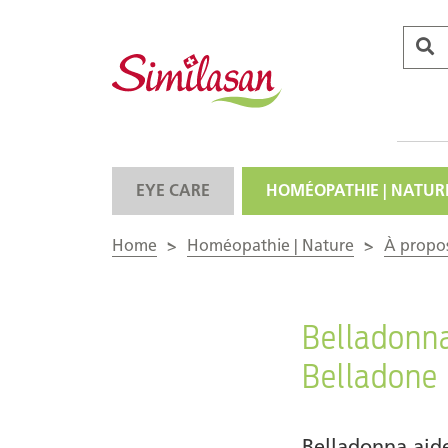
EYE CARE
HOMÉOPATHIE | NATUR
Home
>
Homéopathie | Nature
>
À propo
Belladonn
Belladone
Belladonna aide