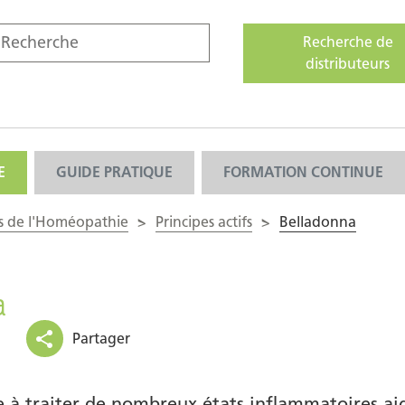
Recherche de
distributeurs
E
GUIDE PRATIQUE
FORMATION CONTINUE
s de l'Homéopathie
>
Principes actifs
>
Belladonna
a
Partager
 à traiter de nombreux états inflammatoires ai