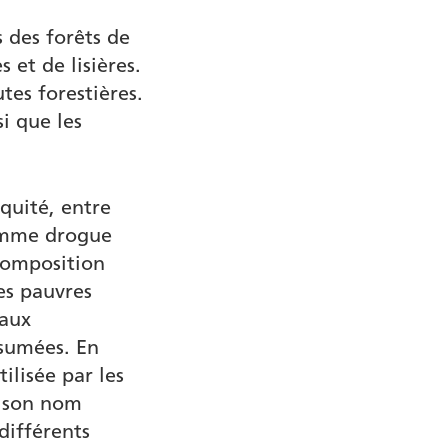
 des forêts de
s et de lisières.
tes forestières.
si que les
quité, entre
omme drogue
 composition
nes pauvres
naux
ésumées. En
ilisée par les
e son nom
différents