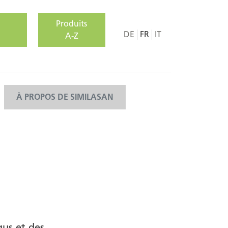
Produits
DE
FR
IT
A-Z
À PROPOS DE SIMILASAN
gus et des