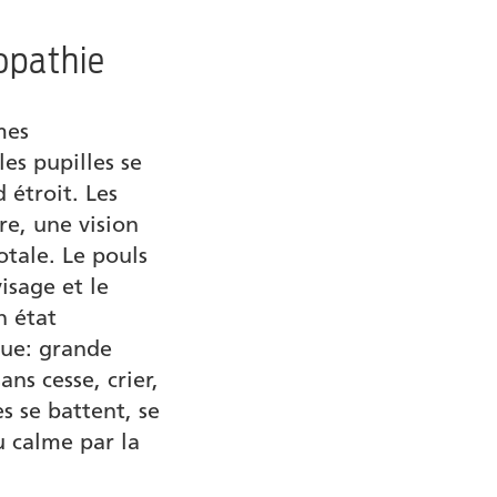
opathie
mes
 les pupilles se
 étroit. Les
re, une vision
otale. Le pouls
isage et le
n état
que: grande
ns cesse, crier,
s se battent, se
u calme par la