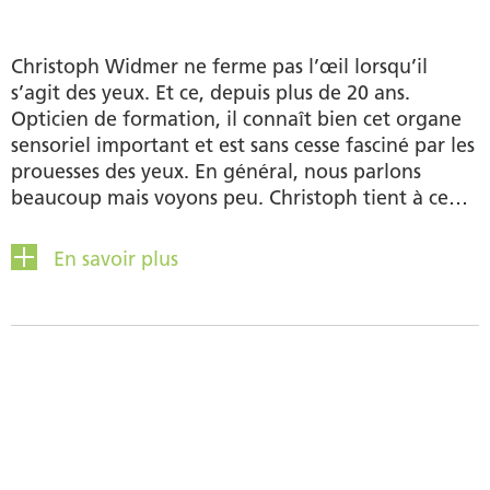
Christoph Widmer ne ferme pas l’œil lorsqu’il
s’agit des yeux. Et ce, depuis plus de 20 ans.
Opticien de formation, il connaît bien cet organe
sensoriel important et est sans cesse fasciné par les
prouesses des yeux. En général, nous parlons
beaucoup mais voyons peu. Christoph tient à ce
que le plus grand nombre de personnes possible
puissent se fier à la fonction de leurs yeux. C’est
En savoir plus
précisément sa mission dans son rôle de Brand
Manager Eye Care chez Similasan.