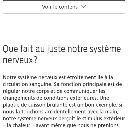
Voir le contenu
Que fait au juste notre système nerveux?
Organisation de notre système nerveux
Symptômes possibles d’un système nerveux
perturbé
Que fait au juste notre système
nerveux?
Nervosité, agitation intérieure, stress et anxiété –
que peut-on faire?
Notre système nerveux est étroitement lié à la
Causes possibles des troubles du sommeil
circulation sanguine. Sa fonction principale est de
réguler notre corps et de communiquer les
Homéopathie et système nerveux
changements de conditions extérieures. Une
plaque de cuisson brûlante est un bon exemple: si
Produits
nous la touchons accidentellement avec la main,
notre système nerveux perçoit le stimulus extérieur
Auteur
– la chaleur – avant même que nous ne prenions