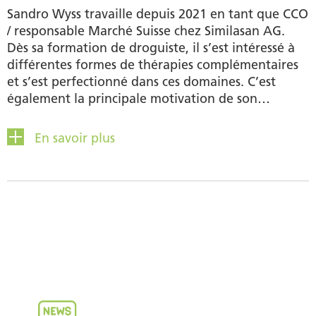
Sandro Wyss travaille depuis 2021 en tant que CCO
/ responsable Marché Suisse chez Similasan AG.
Dès sa formation de droguiste, il s’est intéressé à
différentes formes de thérapies complémentaires
et s’est perfectionné dans ces domaines. C’est
également la principale motivation de son
engagement au sein du comité directeur de
l’ASMC (Association Suisse pour les Médicaments
En savoir plus
de la Médecine complémentaire). Il aime passer
son temps libre avec sa famille dans la nature et se
passionne pour la cuisine.