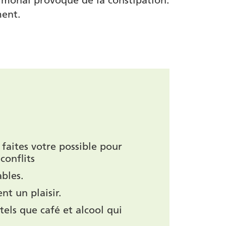
monal provoque de la constipation.
ment.
, faites votre possible pour
conflits
ables.
t un plaisir.
 tels que café et alcool qui