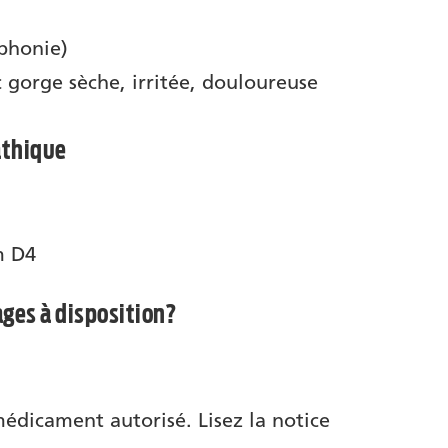
phonie)
 gorge sèche, irritée, douloureuse
thique
m D4
ages à disposition?
médicament autorisé. Lisez la notice