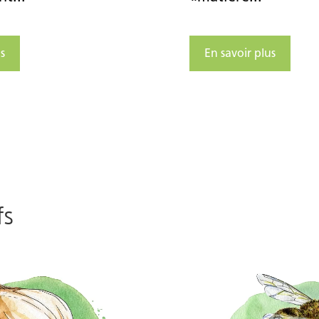
s
En savoir plus
fs