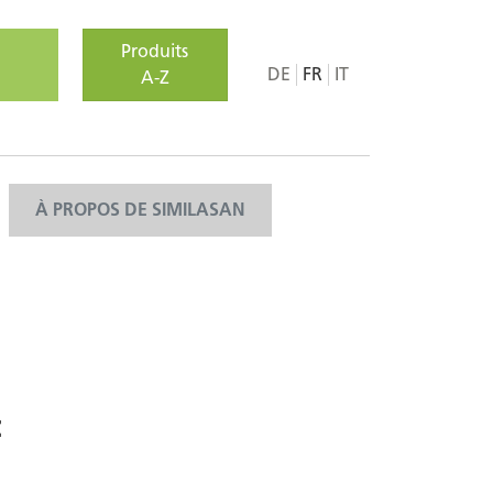
Produits
DE
FR
IT
A-Z
À PROPOS DE SIMILASAN
t