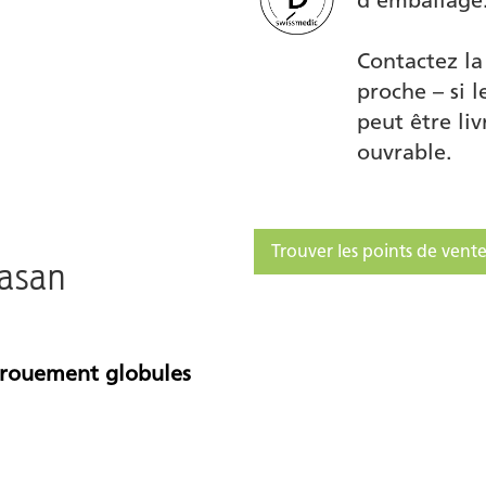
d'emballage
Contactez la
proche – si l
peut être li
ouvrable.
Trouver les points de vente
lasan
nrouement globules