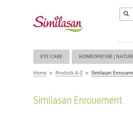
EYE CARE
HOMÉOPATHIE | NATUR
Home
>
Produits A-Z
>
Similasan Enroue
Similasan Enrouement