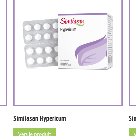
des nerfs
Similasan Hypericum
Similasan Hypericum
Si
Vers le produit
V