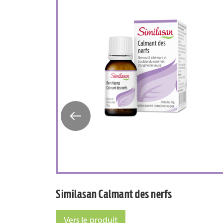
Troubles du sommeil
Similasan Calmant 
Similasan Calmant des nerfs
Vers le produit