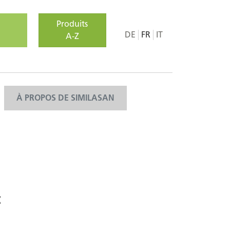
Produits
DE
FR
IT
A-Z
À PROPOS DE SIMILASAN
t