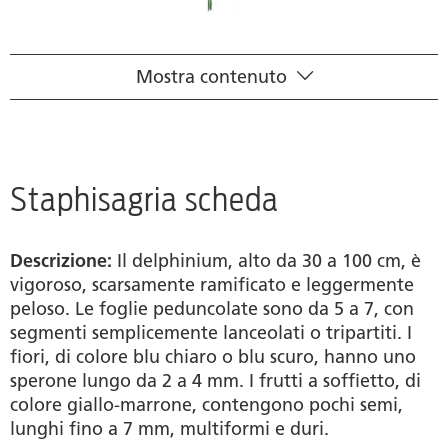
Mostra contenuto
Scheda scientifica
Principio attivo
Quadro farmacologico
Staphisagria scheda
Ricerca rivenditori
Descrizione:
Il delphinium, alto da 30 a 100 cm, è
Fonti
vigoroso, scarsamente ramificato e leggermente
peloso. Le foglie peduncolate sono da 5 a 7, con
segmenti semplicemente lanceolati o tripartiti. I
fiori, di colore blu chiaro o blu scuro, hanno uno
sperone lungo da 2 a 4 mm. I frutti a soffietto, di
colore giallo-marrone, contengono pochi semi,
lunghi fino a 7 mm, multiformi e duri.