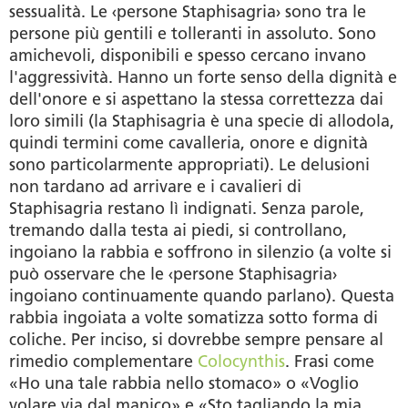
sessualità. Le ‹persone Staphisagria› sono tra le
persone più gentili e tolleranti in assoluto. Sono
amichevoli, disponibili e spesso cercano invano
l'aggressività. Hanno un forte senso della dignità e
dell'onore e si aspettano la stessa correttezza dai
loro simili (la Staphisagria è una specie di allodola,
quindi termini come cavalleria, onore e dignità
sono particolarmente appropriati). Le delusioni
non tardano ad arrivare e i cavalieri di
Staphisagria restano lì indignati. Senza parole,
tremando dalla testa ai piedi, si controllano,
ingoiano la rabbia e soffrono in silenzio (a volte si
può osservare che le ‹persone Staphisagria›
ingoiano continuamente quando parlano). Questa
rabbia ingoiata a volte somatizza sotto forma di
coliche. Per inciso, si dovrebbe sempre pensare al
rimedio complementare
Colocynthis
. Frasi come
«Ho una tale rabbia nello stomaco» o «Voglio
volare via dal manico» e «Sto tagliando la mia