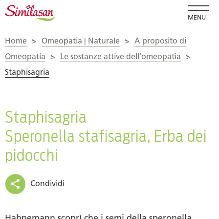
MENU
Home
>
Omeopatia | Naturale
>
A proposito di
Omeopatia
>
Le sostanze attive dell’omeopatia
>
Staphisagria
Staphisagria
Speronella stafisagria, Erba dei
pidocchi
Condividi
Hahnemann scoprì che i semi della speronella