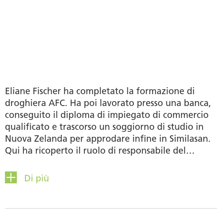
Eliane Fischer ha completato la formazione di
droghiera AFC. Ha poi lavorato presso una banca,
conseguito il diploma di impiegato di commercio
qualificato e trascorso un soggiorno di studio in
Nuova Zelanda per approdare infine in Similasan.
Qui ha ricoperto il ruolo di responsabile del
servizio vendita interno e dopo la nascita del
primo figlio è tornata a far parte del team
Di più
nell’amministrazione della formazione e dei Key
Account. È attiva nell’associazione di ginnastica, di
cui è anche membro della Direzione. I quattro figli