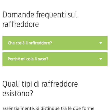
Differenza tra raffreddore acuto e cronico
Domande frequenti sul
Cosa aiuta a combattere il raffreddore cronico?
raffreddore
Consigli per il trattamento del raffreddore
Alleviare i sintomi del raffreddore con l’omeopatia
Che cos’è il raffreddore?
I sintomi del raffreddore nei bambini e nei neonati
Perché mi cola il naso?
Prodotti
Autrice
Quali tipi di raffreddore
esistono?
Essenzialmente, si distingue tra le due forme