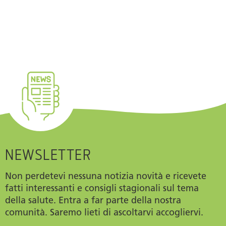
piccoli di Eliane la tengono sempre impegnata e
da loro lei impara ogni giorno: pianificare va bene,
essere flessibili è d’obbligo e avere sempre un
piano B è essenziale.
NEWSLETTER
Non perdetevi nessuna notizia novità e ricevete
fatti interessanti e consigli stagionali sul tema
della salute. Entra a far parte della nostra
comunità. Saremo lieti di ascoltarvi accogliervi.