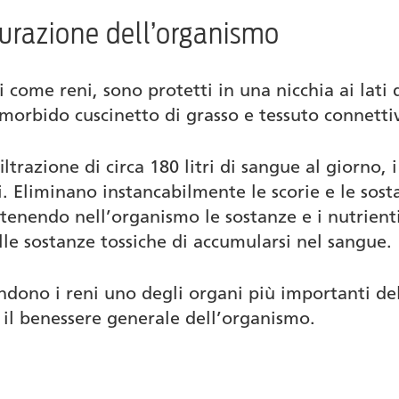
epurazione dell’organismo
i come reni, sono protetti in una nicchia ai lati
 morbido cuscinetto di grasso e tessuto connetti
o di disturbi ai reni
ltrazione di circa 180 litri di sangue al giorno,
. Eliminano instancabilmente le scorie e le sos
enendo nell’organismo le sostanze e i nutrienti 
e sostanze tossiche di accumularsi nel sangue.
endono i reni uno degli organi più importanti de
il benessere generale dell’organismo.