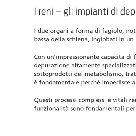
I reni – gli impianti di d
Nützliche Tipps bei Nierensteinen
Omeopatia in caso di problemi renali
I due organi a forma di fagiolo, not
bassa della schiena, inglobati in un
Questo prodotto di Similasan aiuta in cas
Con un’impressionante capacità di fi
depurazione altamente specializzati
sottoprodotti del metabolismo, tratt
è fondamentale perché impedisce all
Questi processi complessi e vitali r
funzionalità sono fondamentali per 