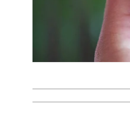
I reni – gli impianti di depurazione del
I reni – ben più di un semplice filtro
Malattie renali