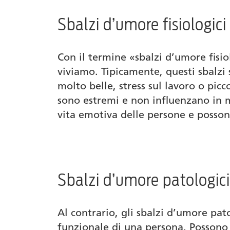
Sbalzi d’umore fisiologici
Alcol, nicotina, cannabis & co.
Cosa fare per combattere gli sbalzi d’u
Con il termine «sbalzi d’umore fisio
viviamo. Tipicamente, questi sbalzi
L’omeopatia contro gli sbalzi d’umore
molto belle, stress sul lavoro o picco
Prodotti
sono estremi e non influenzano in 
vita emotiva delle persone e posson
Autore
Sbalzi d’umore patologici
Al contrario, gli sbalzi d’umore pat
funzionale di una persona. Possono 