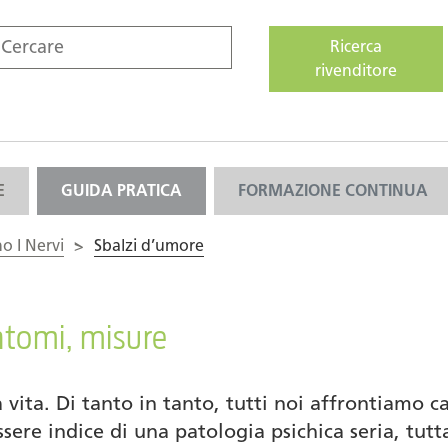
Ricerca
rivenditore
E
GUIDA PRATICA
FORMAZIONE CONTINUA
no I Nervi
>
Sbalzi d’umore
ntomi, misure
a vita. Di tanto in tanto, tutti noi affrontiamo
sere indice di una patologia psichica seria, tut